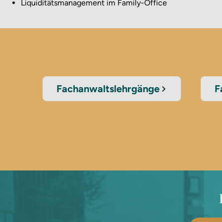
Liquiditätsmanagement im Family-Office
Fachanwaltslehrgänge
F