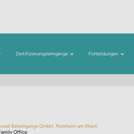
Zertifizierungslehrgänge
Fortbildungen
 Invest Beteiligungs GmbH, Monheim am Rhein
Family Office