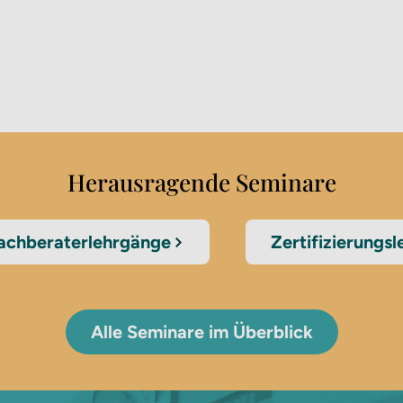
Herausragende Seminare
achberaterlehrgänge
Zertifizierungs
Alle Seminare im Überblick