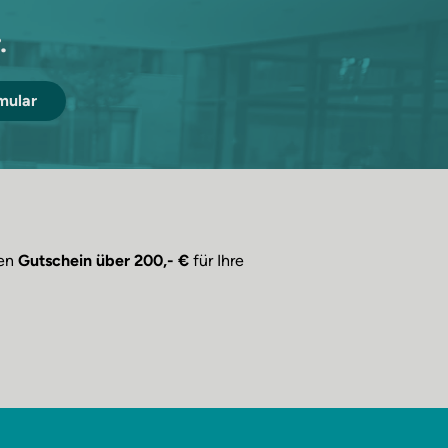
.
mular
nen
Gutschein über 200,- €
für Ihre