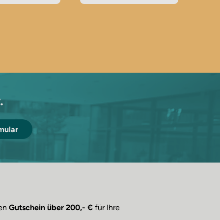
.
mular
nen
Gutschein über 200,- €
für Ihre