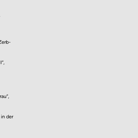
.
Zerb-
l“,
rau“,
in der