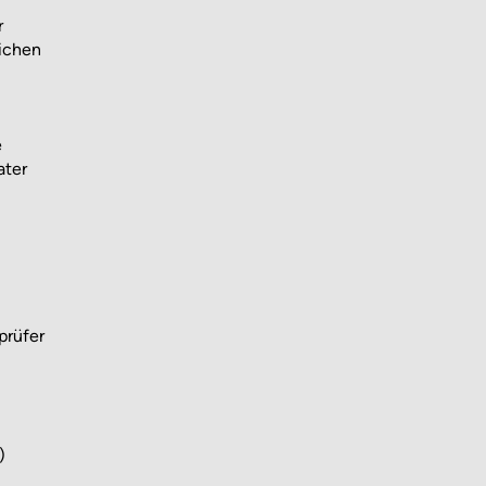
r
ichen
e
ater
prüfer
)