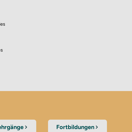
des
es
lehrgänge
Fortbildungen