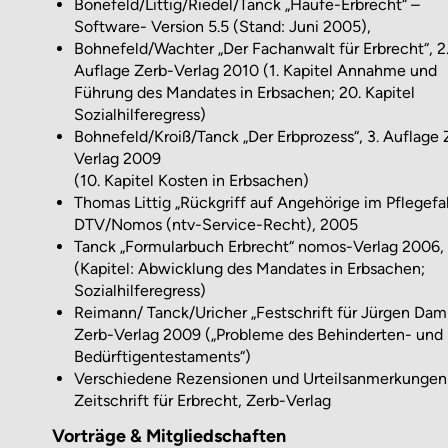
Bonefeld/Littig/Riedel/Tanck „Haufe-Erbrecht“ –
Software- Version 5.5 (Stand: Juni 2005),
Bohnefeld/Wachter „Der Fachanwalt für Erbrecht“, 2
Auflage Zerb-Verlag 2010 (1. Kapitel Annahme und
Führung des Mandates in Erbsachen; 20. Kapitel
Sozialhilferegress)
Bohnefeld/Kroiß/Tanck „Der Erbprozess“, 3. Auflage 
Verlag 2009
(10. Kapitel Kosten in Erbsachen)
Thomas Littig „Rückgriff auf Angehörige im Pflegefal
DTV/Nomos (ntv-Service-Recht), 2005
Tanck „Formularbuch Erbrecht“ nomos-Verlag 2006,
(Kapitel: Abwicklung des Mandates in Erbsachen;
Sozialhilferegress)
Reimann/ Tanck/Uricher „Festschrift für Jürgen Dam
Zerb-Verlag 2009 („Probleme des Behinderten- und
Bedürftigentestaments“)
Verschiedene Rezensionen und Urteilsanmerkungen 
Zeitschrift für Erbrecht, Zerb-Verlag
Vorträge & Mitgliedschaften